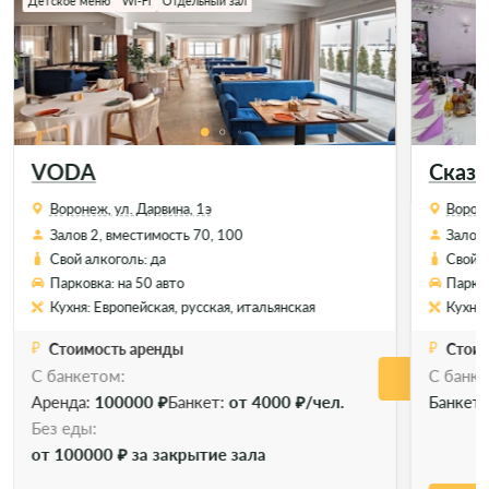
Детское меню
Wi-Fi
Отдельный зал
VODA
Сказк
Воронеж, ул. Дарвина, 1э
Вороне
Залов 2, вместимость 70, 100
Залов 
Свой алкоголь: да
Свой а
Парковка: на 50 авто
Парков
Кухня: Европейская, русская, итальянская
Кухня:
Стоимость аренды
Стоим
С банкетом:
C банке
Позвонить
Позво
Забронировать
Аренда:
100000 ₽
Банкет:
от 4000 ₽/чел.
Банкет
Без еды:
от 100000 ₽ за закрытие зала